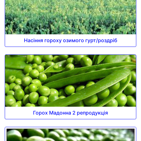
Насіння гороху озимого гурт/роздріб
Горох Мадонна 2 репродукція