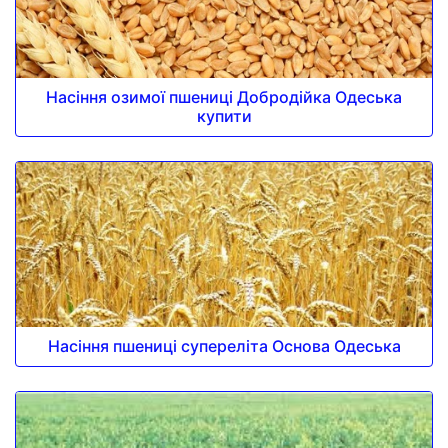
Насіння озимої пшениці Добродійка Одеська
купити
Насіння пшениці супереліта Основа Одеська