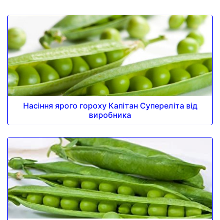
Насіння ярого гороху Капітан Супереліта від
виробника