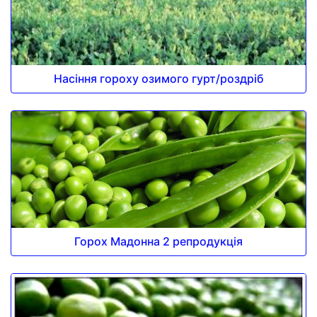
Насіння гороху озимого гурт/роздріб
Горох Мадонна 2 репродукція