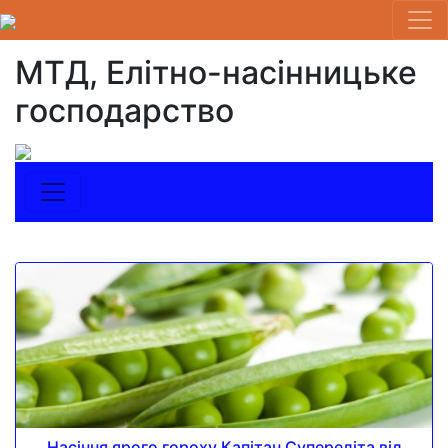
МТД, Елітно-насінницьке
господарство
Насіння ярого гороху Капітан Супереліта від