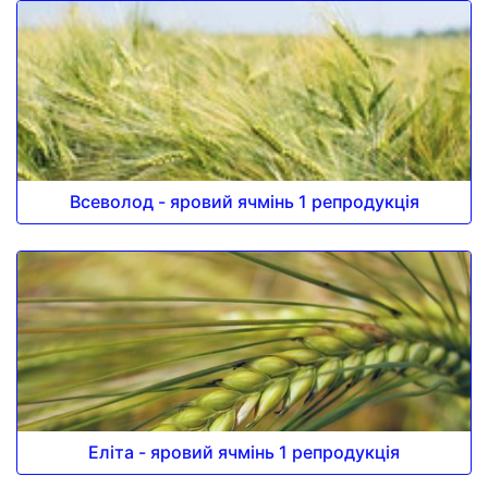
Всеволод - яровий ячмінь 1 репродукція
Еліта - яровий ячмінь 1 репродукція