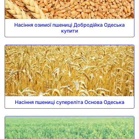
Насіння озимої пшениці Добродійка Одеська
купити
Насіння пшениці супереліта Основа Одеська