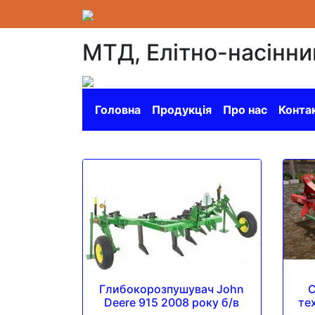
МТД, Елітно-насінн
Головна
Продукція
Про нас
Конта
Глибокорозпушувач John
С
Deere 915 2008 року б/в
те