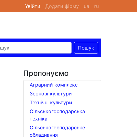
Увійти
(current)
Додати фірму
ua
ru
Пошук
Пропонуємо
Аграрний комплекс
Зернові культури
Технічні культури
Сільськогосподарська
техніка
Сільськогосподарське
обладнання