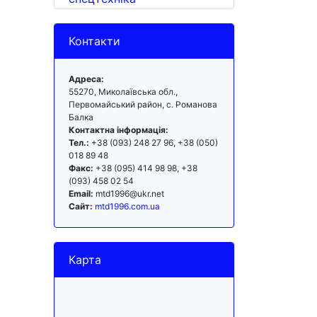
Контакти
Адреса:
55270, Миколаївська обл.,
Первомайський район, с. Романова
Балка
Контактна інформація:
Тел.:
+38 (093) 248 27 96, +38 (050)
018 89 48
Факс:
+38 (095) 414 98 98, +38
(093) 458 02 54
Email:
mtd1996@ukr.net
Сайт:
mtd1996.com.ua
Карта