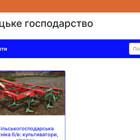
ицьке господарство
кти
ільськогосподарська
хніка б/в: культиватори,