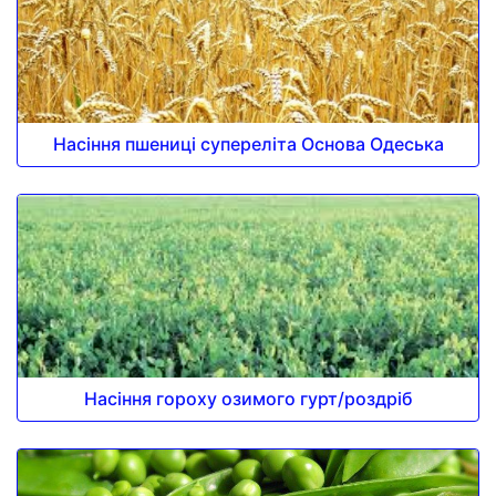
Насіння пшениці супереліта Основа Одеська
Насіння гороху озимого гурт/роздріб