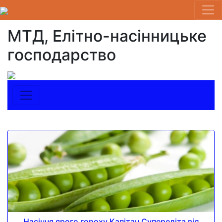
МТД, Елітно-насінницьке
господарство
Насіння ярого гороху Капітан Супереліта від