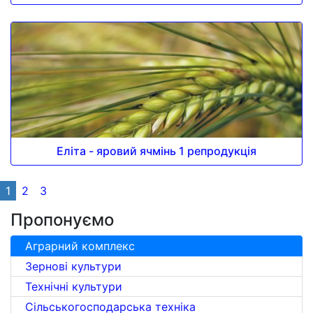
Еліта - яровий ячмінь 1 репродукція
1
2
3
Пропонуємо
Аграрний комплекс
Зернові культури
Технічні культури
Сільськогосподарська техніка