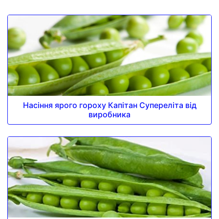
Насіння ярого гороху Капітан Супереліта від
виробника