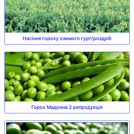
Насіння гороху озимого гурт/роздріб
Горох Мадонна 2 репродукція