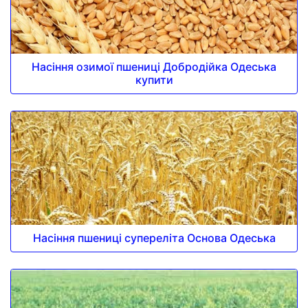
Насіння озимої пшениці Добродійка Одеська
купити
Насіння пшениці супереліта Основа Одеська