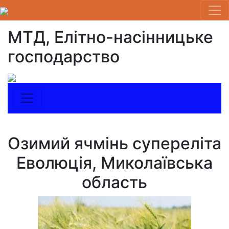
МТД, Елітно-насінницьке
господарство
Озимий ячмінь супереліта
Еволюція, Миколаївська
область